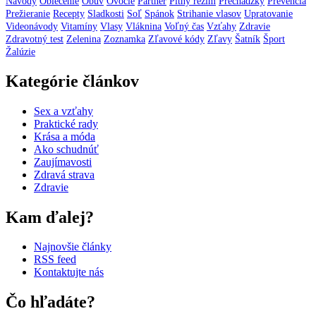
Návody
Oblečenie
Obuv
Ovocie
Partner
Pitný režim
Prechádzky
Prevencia
Prežieranie
Recepty
Sladkosti
Soľ
Spánok
Strihanie vlasov
Upratovanie
Videonávody
Vitamíny
Vlasy
Vláknina
Voľný čas
Vzťahy
Zdravie
Zdravotný test
Zelenina
Zoznamka
Zľavové kódy
Zľavy
Šatník
Šport
Žalúzie
Kategórie článkov
Sex a vzťahy
Praktické rady
Krása a móda
Ako schudnúť
Zaujímavosti
Zdravá strava
Zdravie
Kam ďalej?
Najnovšie články
RSS feed
Kontaktujte nás
Čo hľadáte?