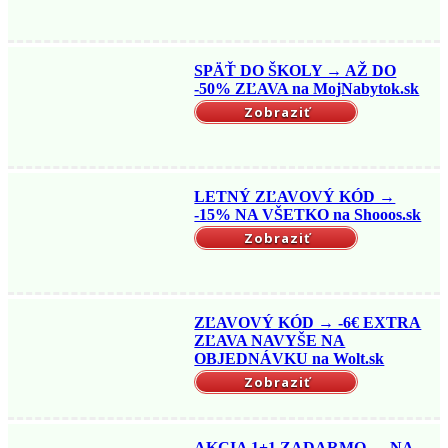
SPÄŤ DO ŠKOLY → AŽ DO
-50% ZĽAVA na MojNabytok.sk
Zobraziť
LETNÝ ZĽAVOVÝ KÓD →
-15% NA VŠETKO na Shooos.sk
Zobraziť
ZĽAVOVÝ KÓD → -6€ EXTRA
ZĽAVA NAVYŠE NA
OBJEDNÁVKU na Wolt.sk
Zobraziť
AKCIA 1+1 ZADARMO → NA