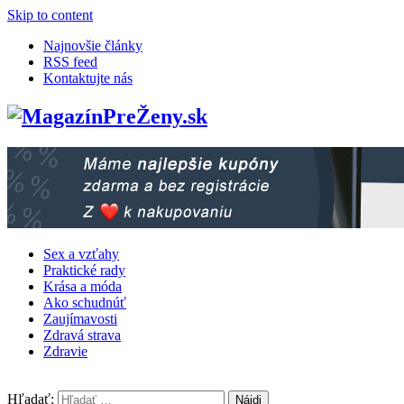
Skip to content
Najnovšie články
RSS feed
Kontaktujte nás
Sex a vzťahy
Praktické rady
Krása a móda
Ako schudnúť
Zaujímavosti
Zdravá strava
Zdravie
Hľadať: