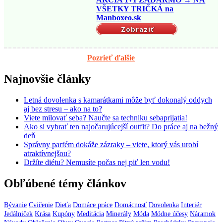
VŠETKY TRIČKÁ na
Manboxeo.sk
Zobraziť
Pozrieť ďalšie
Najnovšie články
Letná dovolenka s kamarátkami môže byť dokonalý oddych
aj bez stresu – ako na to?
Viete milovať seba? Naučte sa techniku sebaprijatia!
Ako si vybrať ten najočarujúcejší outfit? Do práce aj na bežný
deň
Správny parfém dokáže zázraky – viete, ktorý vás urobí
atraktívnejšou?
Držíte diétu? Nemusíte počas nej piť len vodu!
Obľúbené témy článkov
Bývanie
Cvičenie
Dieťa
Domáce práce
Domácnosť
Dovolenka
Interiér
Jedálniček
Krása
Kupóny
Meditácia
Minerály
Móda
Módne účesy
Náramok