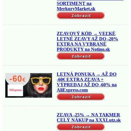
SORTIMENT na
MerkuryMarket.sk
Zobraziť
ZĽAVOVÝ KÓD → VEĽKÉ
LETNÉ ZĽAVY AŽ DO -20%
EXTRA NA VYBRANÉ
PRODUKTY na Notino.sk
Zobraziť
LETNÁ PONUKA → AŽ DO
-60€ EXTRA ZĽAVA +
VÝPREDAJ AŽ DO -60% na
AliExpress.com
Zobraziť
ZĽAVA -25% → NA TAKMER
CELÝ NÁKUP na XXXLutz.sk
Zobraziť