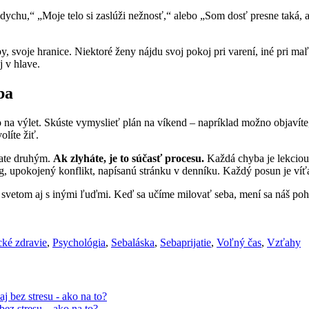
hu,“ „Moje telo si zaslúži nežnosť,“ alebo „Som dosť presne taká, aká
by, svoje hranice. Niektoré ženy nájdu svoj pokoj pri varení, iné pri m
 v hlave.
ba
bo na výlet. Skúste vymyslieť plán na víkend – napríklad možno objavít
líte žiť.
vate druhým.
Ak zlyháte, je to súčasť procesu.
Každá chyba je lekciou 
g, upokojený konflikt, napísanú stránku v denníku. Každý posun je víť
 so svetom aj s inými ľuďmi. Keď sa učíme milovať seba, mení sa náš poh
cké zdravie
,
Psychológia
,
Sebaláska
,
Sebaprijatie
,
Voľný čas
,
Vzťahy
ez stresu – ako na to?