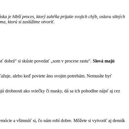
ka je hlbší proces, ktorý zahŕňa prijatie svojich chýb, oslavu silných
a, ktorú si zaslúžime otvoriť.
sť dobrá“ si skúste povedať „som v procese rastu“.
Slová majú
zaťažuje, alebo keď poviete áno svojim potrebám. Nemusíte byť
ú drobnosti ako sviečky či masky, dá sa ich pohodlne nájsť aj cez
emócie a všimnúť si, čo nám robí dobre. Môžete si vytvoriť aj denník