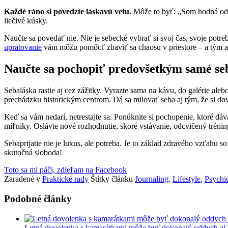
Každé ráno si povedzte láskavú vetu.
Môže to byť: „Som hodná oddyc
liečivé kúsky.
Naučte sa povedať nie. Nie je sebecké vybrať si svoj čas, svoje potre
upratovanie
vám môžu pomôcť zbaviť sa chaosu v priestore – a tým aj
Naučte sa pochopiť predovšetkým samé se
Sebaláska rastie aj cez zážitky. Vyrazte sama na kávu, do galérie ale
prechádzku historickým centrom. Dá sa milovať seba aj tým, že si dovo
Keď sa vám nedarí, netrestajte sa. Ponúknite si pochopenie, ktoré dá
míľniky. Oslávte nové rozhodnutie, skoré vstávanie, odcvičený trénin
Sebaprijatie nie je luxus, ale potreba. Je to základ zdravého vzťahu
skutočná sloboda!
Toto sa mi páči, zdieľam na Facebook
Zaradené v
Praktické rady
Štítky článku
Journaling
,
Lifestyle
,
Psychi
Podobné články
Letná dovolenka s kamarátkami môže byť dokonalý oddych aj b