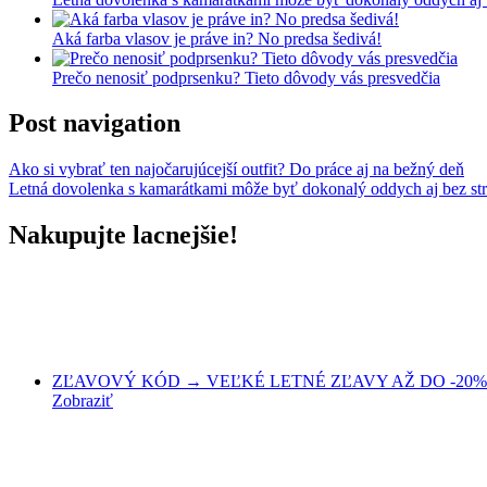
Aká farba vlasov je práve in? No predsa šedivá!
Prečo nenosiť podprsenku? Tieto dôvody vás presvedčia
Post navigation
Ako si vybrať ten najočarujúcejší outfit? Do práce aj na bežný deň
Letná dovolenka s kamarátkami môže byť dokonalý oddych aj bez str
Nakupujte lacnejšie!
ZĽAVOVÝ KÓD → VEĽKÉ LETNÉ ZĽAVY AŽ DO -20% 
Zobraziť