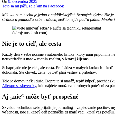
On
9. decembra 2025
Toto sa mi páči, zdieľam na Facebook
Milovať samú seba je jedna z najdôležitejších životných výziev. Nie je
stránok a jemnosť k sebe v dňoch, keď to nejde podľa plánu. Mnohé že
(zdroj: unsplash.com)
Nie je to cieľ, ale cesta
Každý deň v sebe nosíme vnútorného kritika, ktorý nám pripomína ned
neuveriteľnú moc – menia realitu, v ktorej žijeme.
Sebaprijatie nie je cieľ, ale cesta. Prichádza v malých krokoch – ke
dokonalá. Ste človek, žena, bytosť plná vrstiev a príbehov.
Telo je domov našej duše. Doprajte si masáž, teplý kúpeľ, prechádzku
Aliexpress slovensky
, kde nájdete množstvo drobných potešení za pár
Aj „nie“ môže byť prospešné
Skvelou technikou sebaprijatia je journaling – zapisovanie pocitov, 
vďačnosti, kde si každý deň poznačíte tri malé veci, ktoré vás potešili.