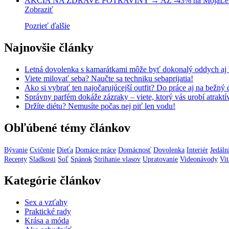
AKCIA NA ZDRAVÉ POTRAVINY → AŽ -43% na MojaLek
Zobraziť
Pozrieť ďalšie
Najnovšie články
Letná dovolenka s kamarátkami môže byť dokonalý oddych aj b
Viete milovať seba? Naučte sa techniku sebaprijatia!
Ako si vybrať ten najočarujúcejší outfit? Do práce aj na bežný 
Správny parfém dokáže zázraky – viete, ktorý vás urobí atraktí
Držíte diétu? Nemusíte počas nej piť len vodu!
Obľúbené témy článkov
Bývanie
Cvičenie
Dieťa
Domáce práce
Domácnosť
Dovolenka
Interiér
Jedáln
Recepty
Sladkosti
Soľ
Spánok
Strihanie vlasov
Upratovanie
Videonávody
Vi
Kategórie článkov
Sex a vzťahy
Praktické rady
Krása a móda