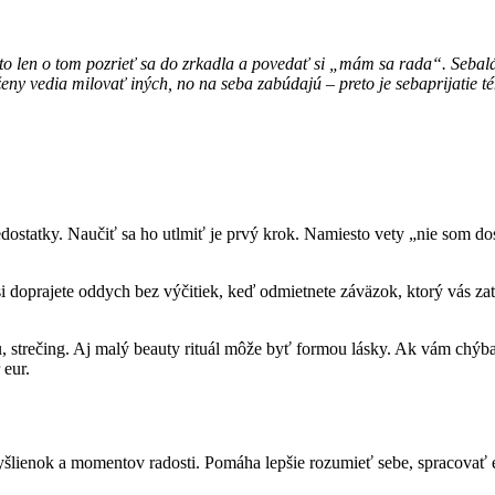
 to len o tom pozrieť sa do zrkadla a povedať si „mám sa rada“. Sebalás
ny vedia milovať iných, no na seba zabúdajú – preto je sebaprijatie tém
ostatky. Naučiť sa ho utlmiť je prvý krok. Namiesto vety „nie som do
ď si doprajete oddych bez výčitiek, keď odmietnete záväzok, ktorý vás 
, strečing. Aj malý beauty rituál môže byť formou lásky. Ak vám chýbaj
 eur.
myšlienok a momentov radosti. Pomáha lepšie rozumieť sebe, spracovať 