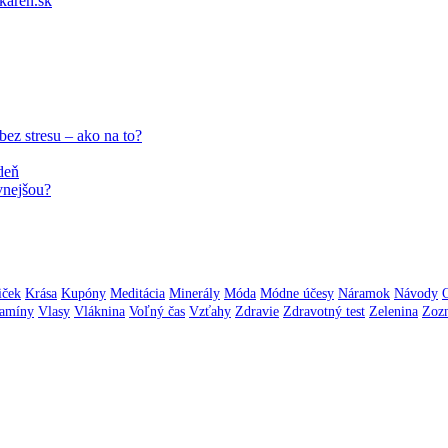
aren.sk
ez stresu – ako na to?
deň
vnejšou?
iček
Krása
Kupóny
Meditácia
Minerály
Móda
Módne účesy
Náramok
Návody
tamíny
Vlasy
Vláknina
Voľný čas
Vzťahy
Zdravie
Zdravotný test
Zelenina
Zoz