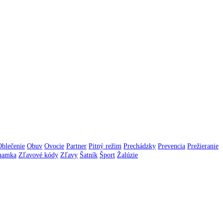
Oblečenie
Obuv
Ovocie
Partner
Pitný režim
Prechádzky
Prevencia
Prežieranie
namka
Zľavové kódy
Zľavy
Šatník
Šport
Žalúzie