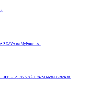
sk
ĽAVA na MyProtein.sk
E → ZĽAVA AŽ 10% na MojaLekaren.sk.