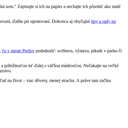
 som.“ Zapisujte si ich na papier a nechajte ich pôsobiť ako malé
aľovaní, ďalšie pri upratovaní. Dokonca aj obyčajné
tipy a rady na
e,
čo v meste Prešov
podniknúť: wellness, výstavu, piknik v parku či
a príležitosťou ísť ďalej s väčšou múdrosťou. Nečakajte na veľké
azstvo.
ľad na život – viac dôvery, menej strachu. A práve tam začína