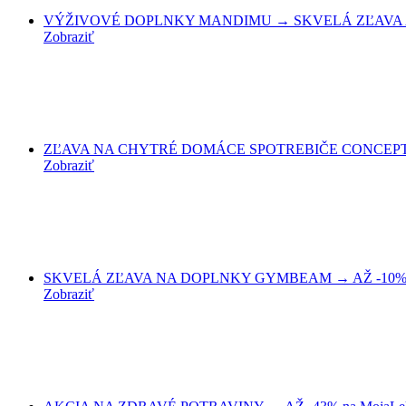
VÝŽIVOVÉ DOPLNKY MANDIMU → SKVELÁ ZĽAVA AŽ 6
Zobraziť
ZĽAVA NA CHYTRÉ DOMÁCE SPOTREBIČE CONCEPT → A
Zobraziť
SKVELÁ ZĽAVA NA DOPLNKY GYMBEAM → AŽ -10% na
Zobraziť