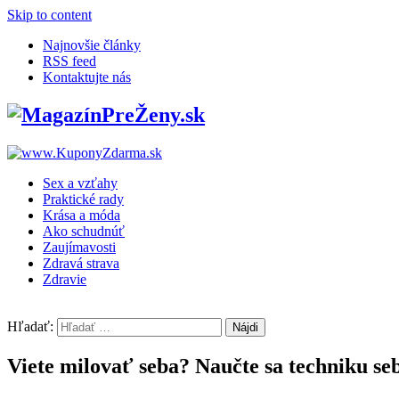
Skip to content
Najnovšie články
RSS feed
Kontaktujte nás
Sex a vzťahy
Praktické rady
Krása a móda
Ako schudnúť
Zaujímavosti
Zdravá strava
Zdravie
Hľadať:
Viete milovať seba? Naučte sa techniku seb