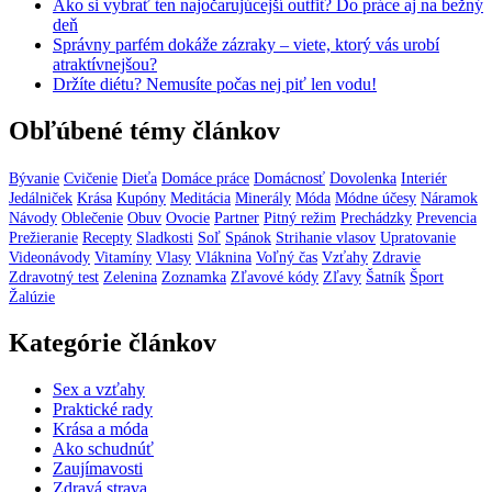
Ako si vybrať ten najočarujúcejší outfit? Do práce aj na bežný
deň
Správny parfém dokáže zázraky – viete, ktorý vás urobí
atraktívnejšou?
Držíte diétu? Nemusíte počas nej piť len vodu!
Obľúbené témy článkov
Bývanie
Cvičenie
Dieťa
Domáce práce
Domácnosť
Dovolenka
Interiér
Jedálniček
Krása
Kupóny
Meditácia
Minerály
Móda
Módne účesy
Náramok
Návody
Oblečenie
Obuv
Ovocie
Partner
Pitný režim
Prechádzky
Prevencia
Prežieranie
Recepty
Sladkosti
Soľ
Spánok
Strihanie vlasov
Upratovanie
Videonávody
Vitamíny
Vlasy
Vláknina
Voľný čas
Vzťahy
Zdravie
Zdravotný test
Zelenina
Zoznamka
Zľavové kódy
Zľavy
Šatník
Šport
Žalúzie
Kategórie článkov
Sex a vzťahy
Praktické rady
Krása a móda
Ako schudnúť
Zaujímavosti
Zdravá strava