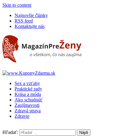
Skip to content
Najnovšie články
RSS feed
Kontaktujte nás
Sex a vzťahy
Praktické rady
Krása a móda
Ako schudnúť
Zaujímavosti
Zdravá strava
Zdravie
Hľadať: