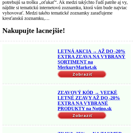
potrebujú sa trošku „oťukať“. Ak medzi takýchto ľudí patríte aj vy,
nájdite si tematickú internetovú zoznamku, ktorá vám bude najviac
vyhovovať. Medzi takéto tematické zoznamky zaraďujeme
kresťanskú zoznamku,…
Nakupujte lacnejšie!
LETNÁ AKCIA → AŽ DO -20%
EXTRA ZĽAVA NA VYBRANÝ
SORTIMENT na
MerkuryMarket.sk
Zobraziť
ZĽAVOVÝ KÓD → VEĽKÉ
LETNÉ ZĽAVY AŽ DO -20%
EXTRA NA VYBRANÉ
PRODUKTY na Notino.sk
Zobraziť