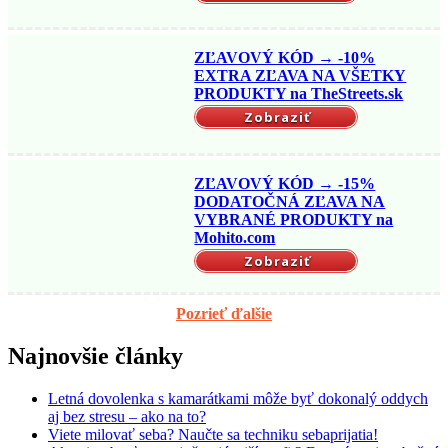
ZĽAVOVÝ KÓD → -10%
EXTRA ZĽAVA NA VŠETKY
PRODUKTY na TheStreets.sk
Zobraziť
ZĽAVOVÝ KÓD → -15%
DODATOČNÁ ZĽAVA NA
VYBRANÉ PRODUKTY na
Mohito.com
Zobraziť
Pozrieť ďalšie
Najnovšie články
Letná dovolenka s kamarátkami môže byť dokonalý oddych
aj bez stresu – ako na to?
Viete milovať seba? Naučte sa techniku sebaprijatia!